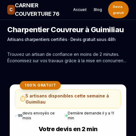
CARNIER
Devis
C
Accueil
Blog
COUVERTURE 76
gratuit
Charpentier Couvreur à Guimiliau
Artisans charpentiers certifiés · Devis gratuit sous 48h
Trouvez un artisan de confiance en moins de 2 minutes.
Économisez sur vos travaux grâce à la mise en concurrence
réelle des experts de Guimiliau.
100% GRATUIT
5 artisans disponibles cette semaine à
⏱️
Guimiliau
devis envoyés ce
Dernière demande il y a 11
✅
95
|
mois
min
Votre devis en 2 min