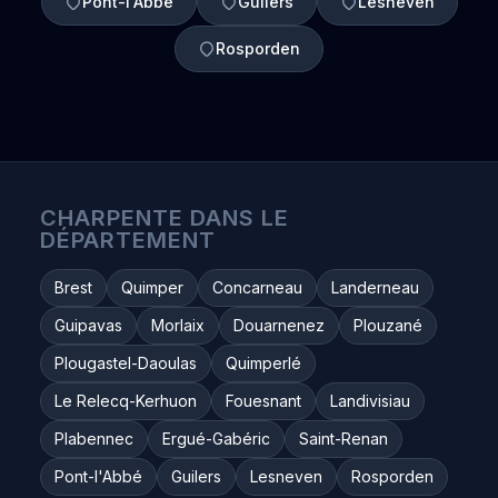
Pont-l'Abbé
Guilers
Lesneven
Rosporden
CHARPENTE DANS LE
DÉPARTEMENT
Brest
Quimper
Concarneau
Landerneau
Guipavas
Morlaix
Douarnenez
Plouzané
Plougastel-Daoulas
Quimperlé
Le Relecq-Kerhuon
Fouesnant
Landivisiau
Plabennec
Ergué-Gabéric
Saint-Renan
Pont-l'Abbé
Guilers
Lesneven
Rosporden