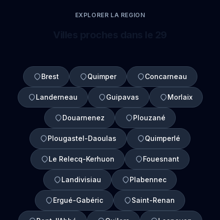
EXPLORER LA REGION
Villes proches dans le 29
Brest
Quimper
Concarneau
Landerneau
Guipavas
Morlaix
Douarnenez
Plouzané
Plougastel-Daoulas
Quimperlé
Le Relecq-Kerhuon
Fouesnant
Landivisiau
Plabennec
Ergué-Gabéric
Saint-Renan