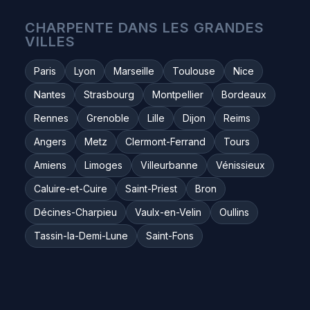
CHARPENTE DANS LES GRANDES
VILLES
Paris
Lyon
Marseille
Toulouse
Nice
Nantes
Strasbourg
Montpellier
Bordeaux
Rennes
Grenoble
Lille
Dijon
Reims
Angers
Metz
Clermont-Ferrand
Tours
Amiens
Limoges
Villeurbanne
Vénissieux
Caluire-et-Cuire
Saint-Priest
Bron
Décines-Charpieu
Vaulx-en-Velin
Oullins
Tassin-la-Demi-Lune
Saint-Fons