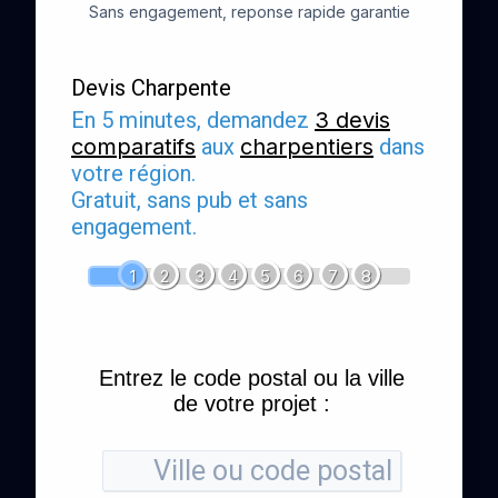
Sans engagement, reponse rapide garantie
Devis Charpente
En 5 minutes, demandez
3 devis
comparatifs
aux
charpentiers
dans
votre région.
Gratuit, sans pub et sans
engagement.
1
2
3
4
5
6
7
8
Entrez le code postal ou la ville
de votre projet :