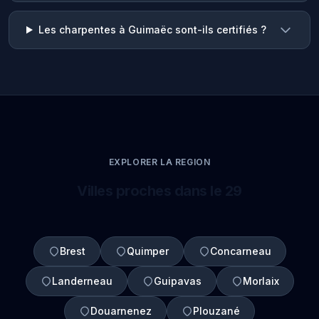
Les charpentes à Guimaëc sont-ils certifiés ?
EXPLORER LA REGION
Villes proches dans le 29
Brest
Quimper
Concarneau
Landerneau
Guipavas
Morlaix
Douarnenez
Plouzané