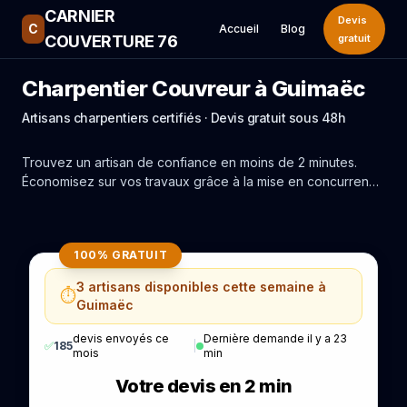
CARNIER
Devis
C
Accueil
Blog
COUVERTURE 76
gratuit
Charpentier Couvreur à Guimaëc
Artisans charpentiers certifiés · Devis gratuit sous 48h
Trouvez un artisan de confiance en moins de 2 minutes.
Économisez sur vos travaux grâce à la mise en concurrence
réelle des experts de Guimaëc.
100% GRATUIT
3 artisans disponibles cette semaine à
⏱️
Guimaëc
devis envoyés ce
Dernière demande il y a 23
✅
185
|
mois
min
Votre devis en 2 min