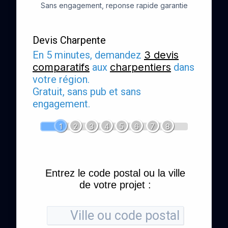
Sans engagement, reponse rapide garantie
Devis Charpente
En 5 minutes, demandez
3 devis
comparatifs
aux
charpentiers
dans
votre région.
Gratuit, sans pub et sans
engagement.
1
2
3
4
5
6
7
8
Entrez le code postal ou la ville
de votre projet :