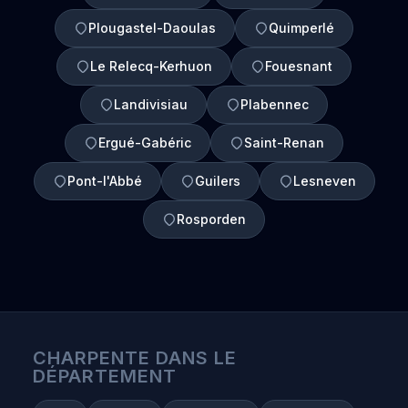
Plougastel-Daoulas
Quimperlé
Le Relecq-Kerhuon
Fouesnant
Landivisiau
Plabennec
Ergué-Gabéric
Saint-Renan
Pont-l'Abbé
Guilers
Lesneven
Rosporden
CHARPENTE DANS LE
DÉPARTEMENT