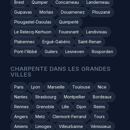
Brest
Quimper
Concarneau
Landerneau
Guipavas
Morlaix
Douarnenez
Plouzané
Plougastel-Daoulas
Quimperlé
Le Relecq-Kerhuon
Fouesnant
Landivisiau
Plabennec
Ergué-Gabéric
Saint-Renan
Pont-l'Abbé
Guilers
Lesneven
Rosporden
CHARPENTE DANS LES GRANDES
VILLES
Paris
Lyon
Marseille
Toulouse
Nice
Nantes
Strasbourg
Montpellier
Bordeaux
Rennes
Grenoble
Lille
Dijon
Reims
Angers
Metz
Clermont-Ferrand
Tours
Amiens
Limoges
Villeurbanne
Vénissieux