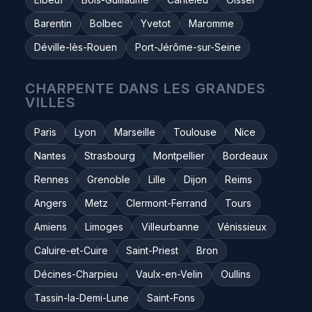
Barentin
Bolbec
Yvetot
Maromme
Déville-lès-Rouen
Port-Jérôme-sur-Seine
CHARPENTE DANS LES GRANDES
VILLES
Paris
Lyon
Marseille
Toulouse
Nice
Nantes
Strasbourg
Montpellier
Bordeaux
Rennes
Grenoble
Lille
Dijon
Reims
Angers
Metz
Clermont-Ferrand
Tours
Amiens
Limoges
Villeurbanne
Vénissieux
Caluire-et-Cuire
Saint-Priest
Bron
Décines-Charpieu
Vaulx-en-Velin
Oullins
Tassin-la-Demi-Lune
Saint-Fons