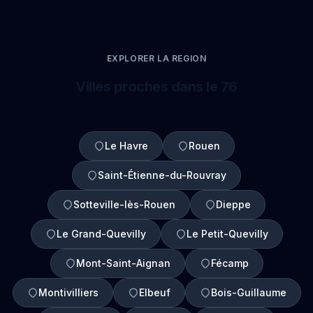
EXPLORER LA REGION
Villes proches dans le 76
Le Havre
Rouen
Saint-Étienne-du-Rouvray
Sotteville-lès-Rouen
Dieppe
Le Grand-Quevilly
Le Petit-Quevilly
Mont-Saint-Aignan
Fécamp
Montivilliers
Elbeuf
Bois-Guillaume