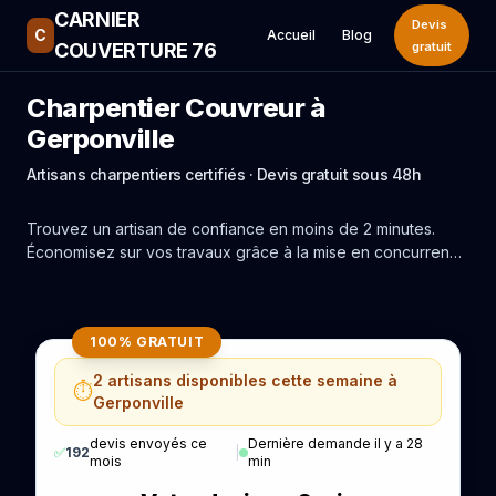
CARNIER
Devis
C
Accueil
Blog
COUVERTURE 76
gratuit
Charpentier Couvreur à
Gerponville
Artisans charpentiers certifiés · Devis gratuit sous 48h
Trouvez un artisan de confiance en moins de 2 minutes.
Économisez sur vos travaux grâce à la mise en concurrence
réelle des experts de Gerponville.
100% GRATUIT
2 artisans disponibles cette semaine à
⏱️
Gerponville
devis envoyés ce
Dernière demande il y a 28
✅
192
|
mois
min