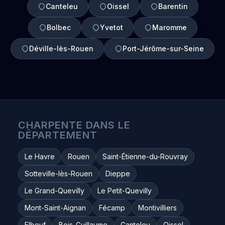
Canteleu
Oissel
Barentin
Bolbec
Yvetot
Maromme
Déville-lès-Rouen
Port-Jérôme-sur-Seine
CHARPENTE DANS LE
DÉPARTEMENT
Le Havre
Rouen
Saint-Étienne-du-Rouvray
Sotteville-lès-Rouen
Dieppe
Le Grand-Quevilly
Le Petit-Quevilly
Mont-Saint-Aignan
Fécamp
Montivilliers
Elbeuf
Bois-Guillaume
Canteleu
Oissel