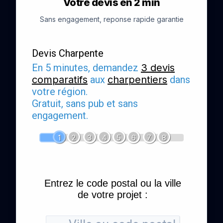
Votre devis en 2 min
Sans engagement, reponse rapide garantie
Devis Charpente
En 5 minutes, demandez
3 devis
comparatifs
aux
charpentiers
dans
votre région.
Gratuit, sans pub et sans
engagement.
1
2
3
4
5
6
7
8
Entrez le code postal ou la ville
de votre projet :