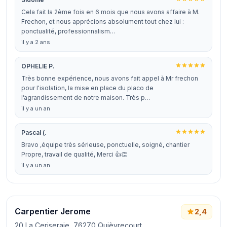
Cela fait la 2ème fois en 6 mois que nous avons affaire à M.
Frechon, et nous apprécions absolument tout chez lui :
ponctualité, professionnalism…
il y a 2 ans
OPHELIE P.
Très bonne expérience, nous avons fait appel à Mr frechon
pour l'isolation, la mise en place du placo de
l’agrandissement de notre maison. Très p…
il y a un an
Pascal (.
Bravo ,équipe très sérieuse, ponctuelle, soigné, chantier
Propre, travail de qualité, Merci 👍👏
il y a un an
Carpentier Jerome
2,4
20 La Ceriseraie, 76270 Quièvrecourt