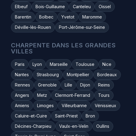
Elbeuf
Bois-Guillaume
Canteleu
Oissel
Barentin
Bolbec
Yvetot
Maromme
Déville-lès-Rouen
Port-Jérôme-sur-Seine
CHARPENTE DANS LES GRANDES
VILLES
Paris
Lyon
Marseille
Toulouse
Nice
Nantes
Strasbourg
Montpellier
Bordeaux
Rennes
Grenoble
Lille
Dijon
Reims
Angers
Metz
Clermont-Ferrand
Tours
Amiens
Limoges
Villeurbanne
Vénissieux
Caluire-et-Cuire
Saint-Priest
Bron
Décines-Charpieu
Vaulx-en-Velin
Oullins