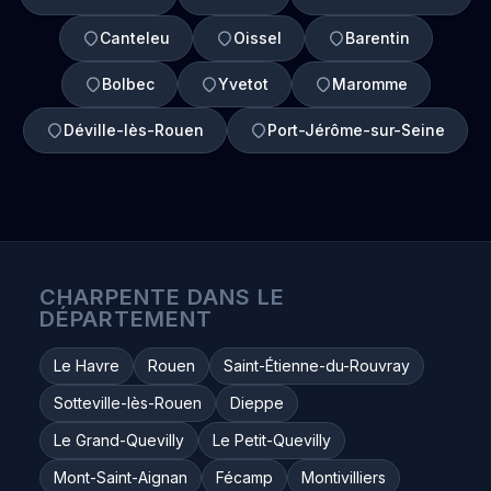
Canteleu
Oissel
Barentin
Bolbec
Yvetot
Maromme
Déville-lès-Rouen
Port-Jérôme-sur-Seine
CHARPENTE DANS LE
DÉPARTEMENT
Le Havre
Rouen
Saint-Étienne-du-Rouvray
Sotteville-lès-Rouen
Dieppe
Le Grand-Quevilly
Le Petit-Quevilly
Mont-Saint-Aignan
Fécamp
Montivilliers