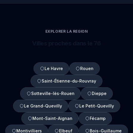
EXPLORER LA REGION
Villes proches dans le 76
Le Havre
Rouen
Saint-Étienne-du-Rouvray
Sotteville-lès-Rouen
Dieppe
Le Grand-Quevilly
Le Petit-Quevilly
Mont-Saint-Aignan
Fécamp
Montivilliers
Elbeuf
Bois-Guillaume