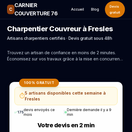
CARNIER
Devis
C
Accueil
Blog
COUVERTURE 76
gratuit
Charpentier Couvreur à Fresles
Artisans charpentiers certifiés · Devis gratuit sous 48h
Trouvez un artisan de confiance en moins de 2 minutes.
Économisez sur vos travaux grâce à la mise en concurrence
réelle des experts de Fresles.
100% GRATUIT
5 artisans disponibles cette semaine à
⏱️
Fresles
devis envoyés ce
Dernière demande il y a 9
✅
175
|
mois
min
Votre devis en 2 min