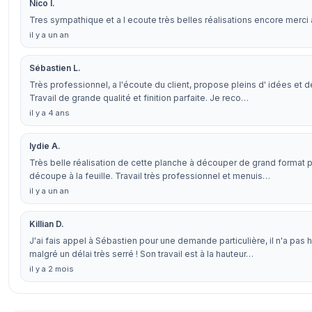
Nico I.
Tres sympathique et a l ecoute très belles réalisations encore merci à
il y a un an
Sébastien L.
Très professionnel, a l'écoute du client, propose pleins d' idées et 
Travail de grande qualité et finition parfaite. Je reco…
il y a 4 ans
lydie A.
Très belle réalisation de cette planche à découper de grand format
découpe à la feuille. Travail très professionnel et menuis…
il y a un an
Killian D.
J'ai fais appel à Sébastien pour une demande particulière, il n'a pas 
malgré un délai très serré ! Son travail est à la hauteur…
il y a 2 mois