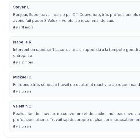
Steven L.
Bonjour, Super travail réalisé par DT Couverture, très professionnel
avons fait poser 3 Velux + volets. Je recommande san…
il y a 11 mois
Isabelle R.
Intervention rapide,efficace, suite a un appel du a la tempete goret
entreprise
il y a 2 mois
Mickaël C.
Entreprise très sérieuse travail de qualité et réactivité Je recommand
il y a un an
valentin O.
Réalisation des travaux de couverture et de cache-moineaux avec so
professionnalisme. Travail rapide, propre et chantier impeccablemen
il y a un an