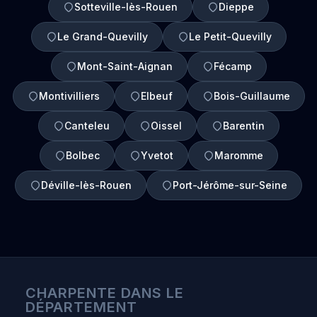
Sotteville-lès-Rouen
Dieppe
Le Grand-Quevilly
Le Petit-Quevilly
Mont-Saint-Aignan
Fécamp
Montivilliers
Elbeuf
Bois-Guillaume
Canteleu
Oissel
Barentin
Bolbec
Yvetot
Maromme
Déville-lès-Rouen
Port-Jérôme-sur-Seine
CHARPENTE DANS LE
DÉPARTEMENT