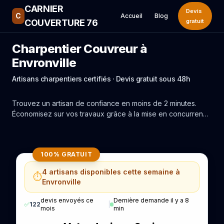
CARNIER
Devis
C
Accueil
Blog
COUVERTURE 76
gratuit
Charpentier Couvreur à
Envronville
Artisans charpentiers certifiés · Devis gratuit sous 48h
Trouvez un artisan de confiance en moins de 2 minutes.
Économisez sur vos travaux grâce à la mise en concurrence
réelle des experts de Envronville.
100% GRATUIT
4 artisans disponibles cette semaine à
⏱️
Envronville
devis envoyés ce
Dernière demande il y a 8
✅
122
|
mois
min