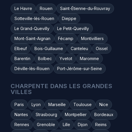
Le Havre
Rouen
Saint-Étienne-du-Rouvray
Sotteville-lès-Rouen
Dieppe
Le Grand-Quevilly
Le Petit-Quevilly
Mont-Saint-Aignan
Fécamp
Montivilliers
Elbeuf
Bois-Guillaume
Canteleu
Oissel
Barentin
Bolbec
Yvetot
Maromme
Déville-lès-Rouen
Port-Jérôme-sur-Seine
CHARPENTE DANS LES GRANDES
VILLES
Paris
Lyon
Marseille
Toulouse
Nice
Nantes
Strasbourg
Montpellier
Bordeaux
Rennes
Grenoble
Lille
Dijon
Reims