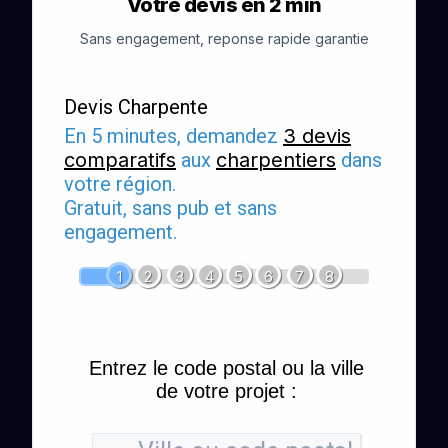
Votre devis en 2 min
Sans engagement, reponse rapide garantie
Devis Charpente
En 5 minutes, demandez
3 devis
comparatifs
aux
charpentiers
dans
votre région.
Gratuit, sans pub et sans
engagement.
1
2
3
4
5
6
7
8
Entrez le code postal ou la ville
de votre projet :