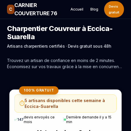
CARNIER
Devis
C
Accueil
Blog
COUVERTURE 76
gratuit
Charpentier Couvreur à Eccica-
Suarella
Artisans charpentiers certifiés · Devis gratuit sous 48h
Trouvez un artisan de confiance en moins de 2 minutes.
Économisez sur vos travaux grâce à la mise en concurrence
réelle des experts de Eccica-Suarella.
100% GRATUIT
5 artisans disponibles cette semaine à
⏱️
Eccica-Suarella
devis envoyés ce
Dernière demande il y a 15
✅
147
|
mois
min