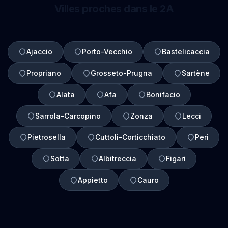
Villes proches dans le 2A
Ajaccio
Porto-Vecchio
Bastelicaccia
Propriano
Grosseto-Prugna
Sartène
Alata
Afa
Bonifacio
Sarrola-Carcopino
Zonza
Lecci
Pietrosella
Cuttoli-Corticchiato
Peri
Sotta
Albitreccia
Figari
Appietto
Cauro