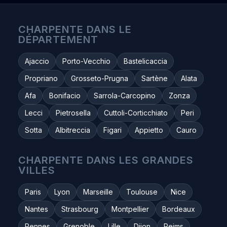
CHARPENTE DANS LE
DÉPARTEMENT
Ajaccio
Porto-Vecchio
Bastelicaccia
Propriano
Grosseto-Prugna
Sartène
Alata
Afa
Bonifacio
Sarrola-Carcopino
Zonza
Lecci
Pietrosella
Cuttoli-Corticchiato
Peri
Sotta
Albitreccia
Figari
Appietto
Cauro
CHARPENTE DANS LES GRANDES
VILLES
Paris
Lyon
Marseille
Toulouse
Nice
Nantes
Strasbourg
Montpellier
Bordeaux
Rennes
Grenoble
Lille
Dijon
Reims