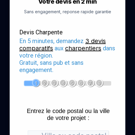
Votre devis en 2 min
Sans engagement, reponse rapide garantie
Devis Charpente
En 5 minutes, demandez
3 devis
comparatifs
aux
charpentiers
dans
votre région.
Gratuit, sans pub et sans
engagement.
1
2
3
4
5
6
7
8
Entrez le code postal ou la ville
de votre projet :