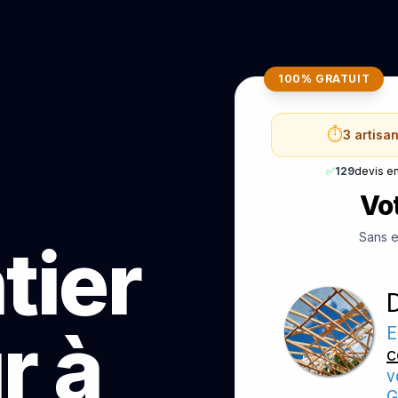
100% GRATUIT
⏱️
3 artisa
✅
129
devis e
Vot
Sans e
tier
r à
E
c
v
G