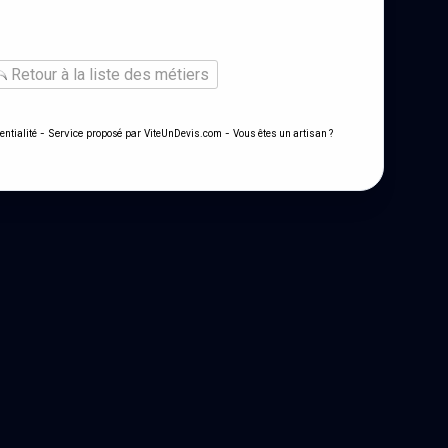
Retour à la liste des métiers
- Service proposé par
-
entialité
ViteUnDevis.com
Vous êtes un artisan ?