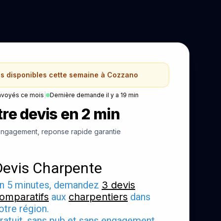
ns disponibles cette semaine à Cozzano
nvoyés ce mois
|
Dernière demande il y a 19 min
re devis en 2 min
ngagement, reponse rapide garantie
Devis Charpente
n 5 minutes, demandez
3 devis
omparatifs
aux
charpentiers
dans
otre région.
ratuit, sans pub et sans engagement.