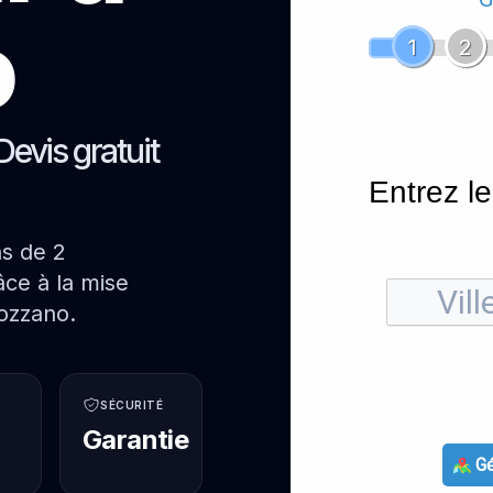
o
1
2
Devis gratuit
Entrez le
ns de 2
ce à la mise
ozzano.
SÉCURITÉ
Garantie
Gé