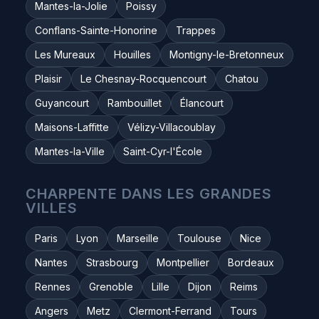
Mantes-la-Jolie
Poissy
Conflans-Sainte-Honorine
Trappes
Les Mureaux
Houilles
Montigny-le-Bretonneux
Plaisir
Le Chesnay-Rocquencourt
Chatou
Guyancourt
Rambouillet
Élancourt
Maisons-Laffitte
Vélizy-Villacoublay
Mantes-la-Ville
Saint-Cyr-l'École
CHARPENTE DANS LES GRANDES
VILLES
Paris
Lyon
Marseille
Toulouse
Nice
Nantes
Strasbourg
Montpellier
Bordeaux
Rennes
Grenoble
Lille
Dijon
Reims
Angers
Metz
Clermont-Ferrand
Tours