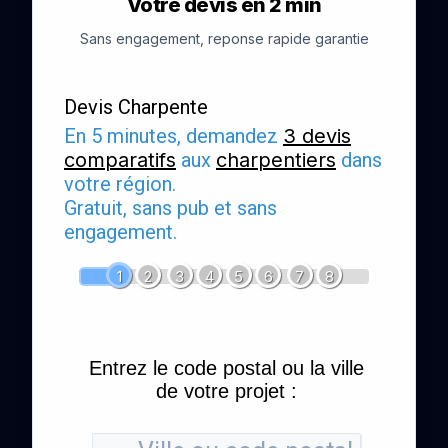
Votre devis en 2 min
Sans engagement, reponse rapide garantie
Devis Charpente
En 5 minutes, demandez
3 devis
comparatifs
aux
charpentiers
dans
votre région.
Gratuit, sans pub et sans
engagement.
1
2
3
4
5
6
7
8
Entrez le code postal ou la ville
de votre projet :