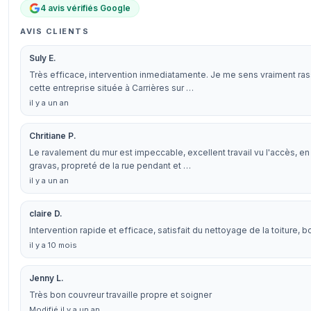
4 avis vérifiés Google
AVIS CLIENTS
Suly E.
Très efficace, intervention inmediatamente. Je me sens vraiment ras
cette entreprise située à Carrières sur …
il y a un an
Chritiane P.
Le ravalement du mur est impeccable, excellent travail vu l'accès, en
gravas, propreté de la rue pendant et …
il y a un an
claire D.
Intervention rapide et efficace, satisfait du nettoyage de la toiture, bo
il y a 10 mois
Jenny L.
Très bon couvreur travaille propre et soigner
Modifié il y a un an