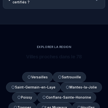
certifiés ?
EXPLORER LA REGION
Villes proches dans le 78
Versailles
Sartrouville
Saint-Germain-en-Laye
Mantes-la-Jolie
Poissy
Conflans-Sainte-Honorine
Trappes
Les Mureaux
Houilles