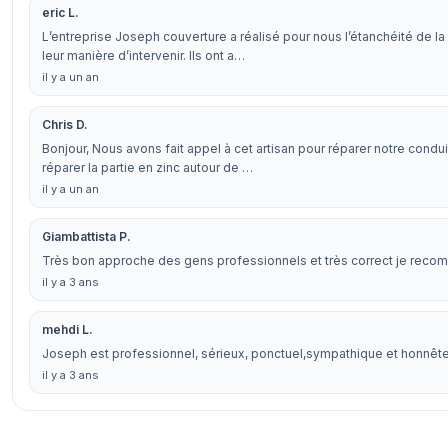
eric L.
L’entreprise Joseph couverture a réalisé pour nous l’étanchéité de la
leur manière d’intervenir. Ils ont a…
il y a un an
Chris D.
Bonjour, Nous avons fait appel à cet artisan pour réparer notre condu
réparer la partie en zinc autour de …
il y a un an
Giambattista P.
Très bon approche des gens professionnels et très correct je rec
il y a 3 ans
mehdi L.
Joseph est professionnel, sérieux, ponctuel,sympathique et honnête
il y a 3 ans