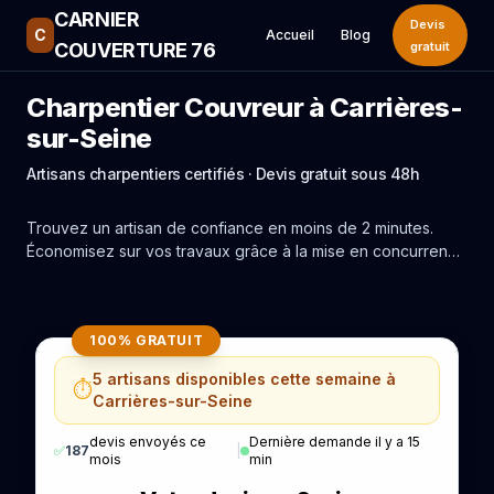
CARNIER
Devis
C
Accueil
Blog
COUVERTURE 76
gratuit
Charpentier Couvreur à Carrières-
sur-Seine
Artisans charpentiers certifiés · Devis gratuit sous 48h
Trouvez un artisan de confiance en moins de 2 minutes.
Économisez sur vos travaux grâce à la mise en concurrence
réelle des experts de Carrières-sur-Seine.
100% GRATUIT
5 artisans disponibles cette semaine à
⏱️
Carrières-sur-Seine
devis envoyés ce
Dernière demande il y a 15
✅
187
|
mois
min