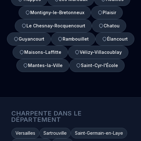
Montigny-le-Bretonneux
Plaisir
Le Chesnay-Rocquencourt
Chatou
Guyancourt
Rambouillet
Élancourt
Maisons-Laffitte
Vélizy-Villacoublay
Mantes-la-Ville
Saint-Cyr-l'École
CHARPENTE DANS LE
DÉPARTEMENT
Versailles
Sartrouville
Saint-Germain-en-Laye