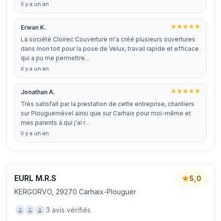
il y a un an
Erwan K.
La société Cloirec Couverture m'a créé plusieurs ouvertures
dans mon toit pour la pose de Velux, travail rapide et efficace
qui a pu me permettre…
il y a un an
Jonathan A.
Très satisfait par la prestation de cette entreprise, chantiers
sur Plouguernével ainsi que sur Carhaix pour moi-même et
mes parents à qui j'ai r…
il y a un an
EURL M.R.S
5,0
KERGORVO, 29270 Carhaix-Plouguer
3 avis vérifiés