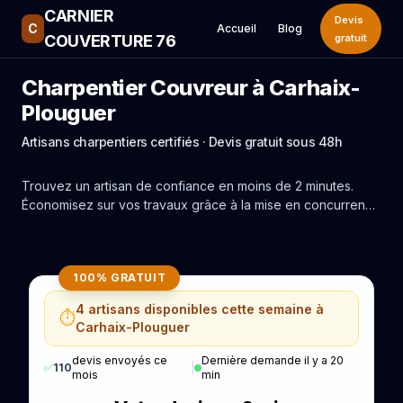
CARNIER
Devis
C
Accueil
Blog
COUVERTURE 76
gratuit
Charpentier Couvreur à Carhaix-
Plouguer
Artisans charpentiers certifiés · Devis gratuit sous 48h
Trouvez un artisan de confiance en moins de 2 minutes.
Économisez sur vos travaux grâce à la mise en concurrence
réelle des experts de Carhaix-Plouguer.
100% GRATUIT
4 artisans disponibles cette semaine à
⏱️
Carhaix-Plouguer
devis envoyés ce
Dernière demande il y a 20
✅
110
|
mois
min