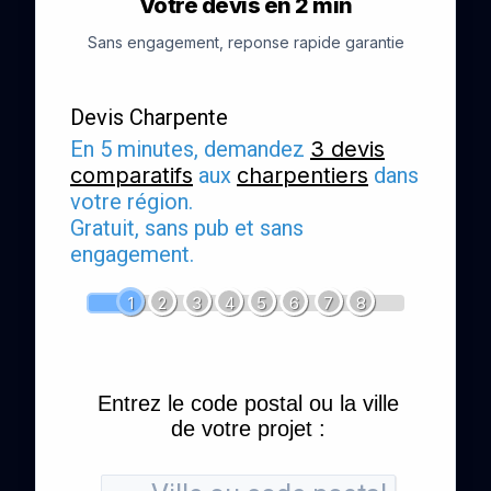
Votre devis en 2 min
Sans engagement, reponse rapide garantie
Devis Charpente
En 5 minutes, demandez
3 devis
comparatifs
aux
charpentiers
dans
votre région.
Gratuit, sans pub et sans
engagement.
1
2
3
4
5
6
7
8
Entrez le code postal ou la ville
de votre projet :