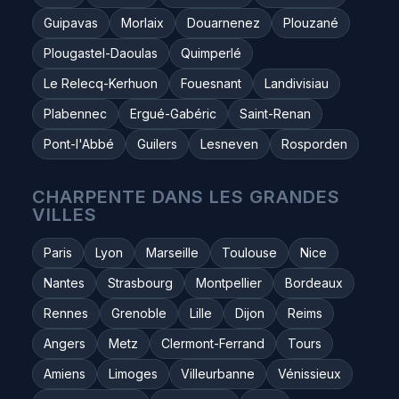
Guipavas
Morlaix
Douarnenez
Plouzané
Plougastel-Daoulas
Quimperlé
Le Relecq-Kerhuon
Fouesnant
Landivisiau
Plabennec
Ergué-Gabéric
Saint-Renan
Pont-l'Abbé
Guilers
Lesneven
Rosporden
CHARPENTE DANS LES GRANDES
VILLES
Paris
Lyon
Marseille
Toulouse
Nice
Nantes
Strasbourg
Montpellier
Bordeaux
Rennes
Grenoble
Lille
Dijon
Reims
Angers
Metz
Clermont-Ferrand
Tours
Amiens
Limoges
Villeurbanne
Vénissieux