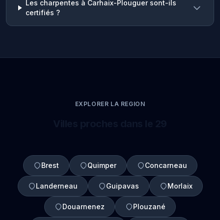
Les charpentes à Carhaix-Plouguer sont-ils
certifiés ?
EXPLORER LA REGION
Villes proches dans le 29
Brest
Quimper
Concarneau
Landerneau
Guipavas
Morlaix
Douarnenez
Plouzané