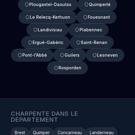
Plougastel-Daoulas
Quimperlé
Le Relecq-Kerhuon
Fouesnant
Landivisiau
Plabennec
Ergué-Gabéric
Saint-Renan
Pont-l'Abbé
Guilers
Lesneven
Rosporden
CHARPENTE DANS LE
DÉPARTEMENT
Brest
Quimper
Concarneau
Landerneau