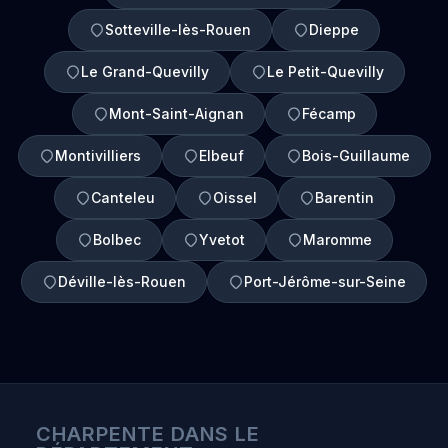
Sotteville-lès-Rouen
Dieppe
Le Grand-Quevilly
Le Petit-Quevilly
Mont-Saint-Aignan
Fécamp
Montivilliers
Elbeuf
Bois-Guillaume
Canteleu
Oissel
Barentin
Bolbec
Yvetot
Maromme
Déville-lès-Rouen
Port-Jérôme-sur-Seine
CHARPENTE DANS LE