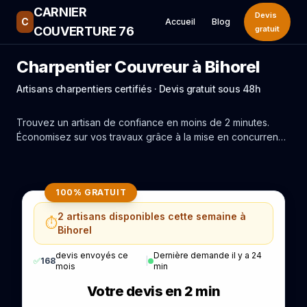
CARNIER
Devis
C
Accueil
Blog
COUVERTURE 76
gratuit
Charpentier Couvreur à Bihorel
Artisans charpentiers certifiés · Devis gratuit sous 48h
Trouvez un artisan de confiance en moins de 2 minutes.
Économisez sur vos travaux grâce à la mise en concurrence
réelle des experts de Bihorel.
100% GRATUIT
2 artisans disponibles cette semaine à
⏱️
Bihorel
devis envoyés ce
Dernière demande il y a 24
✅
168
|
mois
min
Votre devis en 2 min