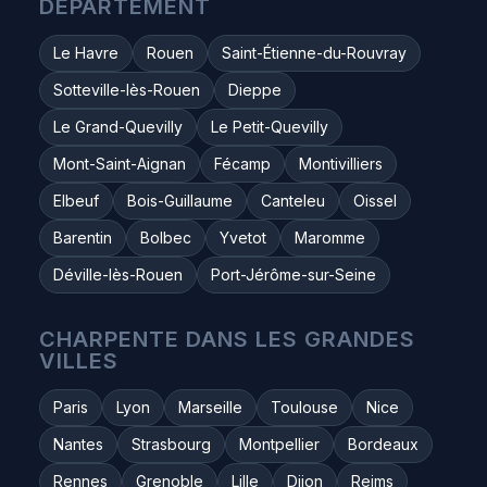
DÉPARTEMENT
Le Havre
Rouen
Saint-Étienne-du-Rouvray
Sotteville-lès-Rouen
Dieppe
Le Grand-Quevilly
Le Petit-Quevilly
Mont-Saint-Aignan
Fécamp
Montivilliers
Elbeuf
Bois-Guillaume
Canteleu
Oissel
Barentin
Bolbec
Yvetot
Maromme
Déville-lès-Rouen
Port-Jérôme-sur-Seine
CHARPENTE DANS LES GRANDES
VILLES
Paris
Lyon
Marseille
Toulouse
Nice
Nantes
Strasbourg
Montpellier
Bordeaux
Rennes
Grenoble
Lille
Dijon
Reims