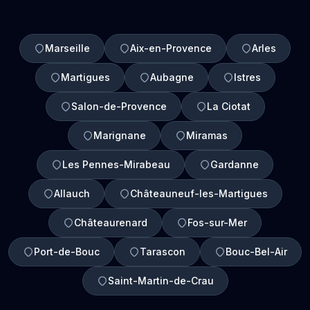
Marseille
Aix-en-Provence
Arles
Martigues
Aubagne
Istres
Salon-de-Provence
La Ciotat
Marignane
Miramas
Les Pennes-Mirabeau
Gardanne
Allauch
Châteauneuf-les-Martigues
Châteaurenard
Fos-sur-Mer
Port-de-Bouc
Tarascon
Bouc-Bel-Air
Saint-Martin-de-Crau