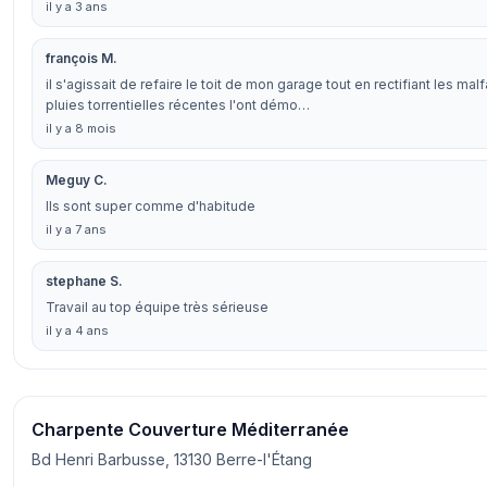
il y a 3 ans
françois M.
il s'agissait de refaire le toit de mon garage tout en rectifiant les malf
pluies torrentielles récentes l'ont démo…
il y a 8 mois
Meguy C.
Ils sont super comme d'habitude
il y a 7 ans
stephane S.
Travail au top équipe très sérieuse
il y a 4 ans
Charpente Couverture Méditerranée
Bd Henri Barbusse, 13130 Berre-l'Étang