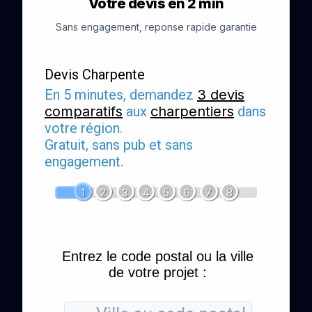
Votre devis en 2 min
Sans engagement, reponse rapide garantie
Devis Charpente
En 5 minutes, demandez
3 devis
comparatifs
aux
charpentiers
dans
votre région.
Gratuit, sans pub et sans
engagement.
1
2
3
4
5
6
7
8
Entrez le code postal ou la ville
de votre projet :