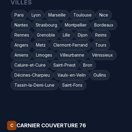
VILLES
Paris
Lyon
Marseille
Toulouse
Nice
Nantes
Strasbourg
Montpellier
Bordeaux
Rennes
Grenoble
Lille
Dijon
Reims
Angers
Metz
Clermont-Ferrand
Tours
Amiens
Limoges
Villeurbanne
Vénissieux
Caluire-et-Cuire
Saint-Priest
Bron
Décines-Charpieu
Vaulx-en-Velin
Oullins
Tassin-la-Demi-Lune
Saint-Fons
CARNIER COUVERTURE 76
C