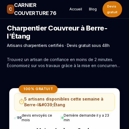
CARNIER
Devis
C
Accueil
Blog
COUVERTURE 76
gratuit
Charpentier Couvreur à Berre-
l'Étang
Artisans charpentiers certifiés · Devis gratuit sous 48h
Trouvez un artisan de confiance en moins de 2 minutes.
Économisez sur vos travaux grâce à la mise en concurrence
réelle des experts de Berre-l'Étang.
100% GRATUIT
5 artisans disponibles cette semaine à
⏱️
Berre-l&#039;Étang
devis envoyés ce
Dernière demande il y a 23
✅
99
|
mois
min