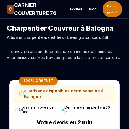
CARNIER
Devis
C
Accueil
Blog
COUVERTURE 76
gratuit
Charpentier Couvreur à Balogna
Artisans charpentiers certifiés · Devis gratuit sous 48h
Trouvez un artisan de confiance en moins de 2 minutes.
Économisez sur vos travaux grâce à la mise en concurrence
réelle des experts de Balogna.
100% GRATUIT
4 artisans disponibles cette semaine à
⏱️
Balogna
devis envoyés ce
Dernière demande il y a 26
✅
134
|
mois
min
Votre devis en 2 min