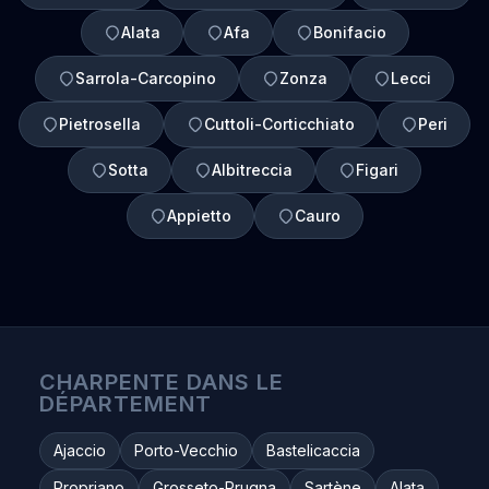
Alata
Afa
Bonifacio
Sarrola-Carcopino
Zonza
Lecci
Pietrosella
Cuttoli-Corticchiato
Peri
Sotta
Albitreccia
Figari
Appietto
Cauro
CHARPENTE DANS LE
DÉPARTEMENT
Ajaccio
Porto-Vecchio
Bastelicaccia
Propriano
Grosseto-Prugna
Sartène
Alata