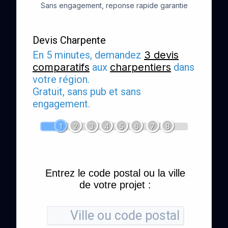
Sans engagement, reponse rapide garantie
Devis Charpente
En 5 minutes, demandez
3 devis
comparatifs
aux
charpentiers
dans
votre région.
Gratuit, sans pub et sans
engagement.
1
2
3
4
5
6
7
8
Entrez le code postal ou la ville
de votre projet :