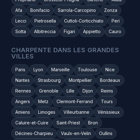
Afa
Bonifacio
Sarrola-Carcopino
Zonza
Lecci
Pietrosella
Cuttoli-Corticchiato
Peri
Sotta
Albitreccia
Figari
Appietto
Cauro
CHARPENTE DANS LES GRANDES
VILLES
Paris
Lyon
Marseille
Toulouse
Nice
Nantes
Strasbourg
Montpellier
Bordeaux
Rennes
Grenoble
Lille
Dijon
Reims
Angers
Metz
Clermont-Ferrand
Tours
Amiens
Limoges
Villeurbanne
Vénissieux
Caluire-et-Cuire
Saint-Priest
Bron
Décines-Charpieu
Vaulx-en-Velin
Oullins