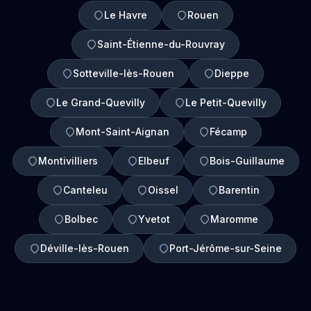
Le Havre
Rouen
Saint-Étienne-du-Rouvray
Sotteville-lès-Rouen
Dieppe
Le Grand-Quevilly
Le Petit-Quevilly
Mont-Saint-Aignan
Fécamp
Montivilliers
Elbeuf
Bois-Guillaume
Canteleu
Oissel
Barentin
Bolbec
Yvetot
Maromme
Déville-lès-Rouen
Port-Jérôme-sur-Seine