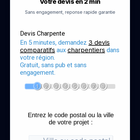
Votre devis en 2 min
Sans engagement, reponse rapide garantie
Devis Charpente
En 5 minutes, demandez
3 devis
comparatifs
aux
charpentiers
dans
votre région.
Gratuit, sans pub et sans
engagement.
1
2
3
4
5
6
7
8
Entrez le code postal ou la ville
de votre projet :