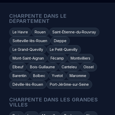
CHARPENTE DANS LE
DÉPARTEMENT
Le Havre
Rouen
Saint-Étienne-du-Rouvray
Sotteville-lès-Rouen
Dieppe
Le Grand-Quevilly
Le Petit-Quevilly
Mont-Saint-Aignan
Fécamp
Montivilliers
Elbeuf
Bois-Guillaume
Canteleu
Oissel
Barentin
Bolbec
Yvetot
Maromme
Déville-lès-Rouen
Port-Jérôme-sur-Seine
CHARPENTE DANS LES GRANDES
VILLES