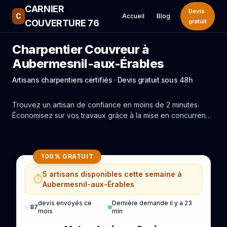
CARNIER
Devis
C
Accueil
Blog
COUVERTURE 76
gratuit
Charpentier Couvreur à
Aubermesnil-aux-Érables
Artisans charpentiers certifiés · Devis gratuit sous 48h
Trouvez un artisan de confiance en moins de 2 minutes.
Économisez sur vos travaux grâce à la mise en concurrence
réelle des experts de Aubermesnil-aux-Érables.
100% GRATUIT
5 artisans disponibles cette semaine à
⏱️
Aubermesnil-aux-Érables
devis envoyés ce
Dernière demande il y a 23
✅
87
|
mois
min