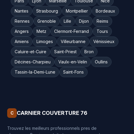
Paris
Lyon
Marseille
Toulouse
Nice
Nantes
Strasbourg
Montpellier
Bordeaux
Rennes
Grenoble
Lille
Dijon
Reims
Angers
Metz
Clermont-Ferrand
Tours
Amiens
Limoges
Villeurbanne
Vénissieux
Caluire-et-Cuire
Saint-Priest
Bron
Décines-Charpieu
Vaulx-en-Velin
Oullins
Tassin-la-Demi-Lune
Saint-Fons
CARNIER COUVERTURE 76
C
Trouvez les meilleurs professionnels pres de