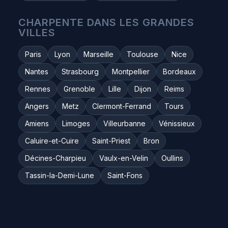
CHARPENTE DANS LES GRANDES
VILLES
Paris
Lyon
Marseille
Toulouse
Nice
Nantes
Strasbourg
Montpellier
Bordeaux
Rennes
Grenoble
Lille
Dijon
Reims
Angers
Metz
Clermont-Ferrand
Tours
Amiens
Limoges
Villeurbanne
Vénissieux
Caluire-et-Cuire
Saint-Priest
Bron
Décines-Charpieu
Vaulx-en-Velin
Oullins
Tassin-la-Demi-Lune
Saint-Fons