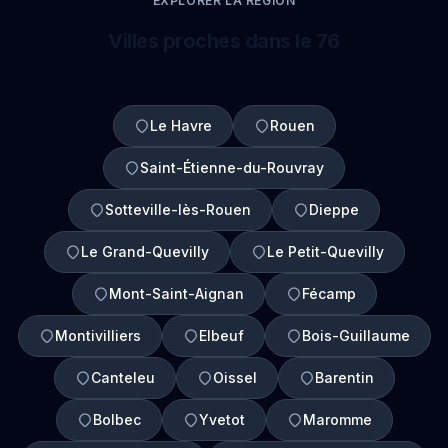
EXPLORER LA REGION
Villes proches dans le 76
Le Havre
Rouen
Saint-Étienne-du-Rouvray
Sotteville-lès-Rouen
Dieppe
Le Grand-Quevilly
Le Petit-Quevilly
Mont-Saint-Aignan
Fécamp
Montivilliers
Elbeuf
Bois-Guillaume
Canteleu
Oissel
Barentin
Bolbec
Yvetot
Maromme