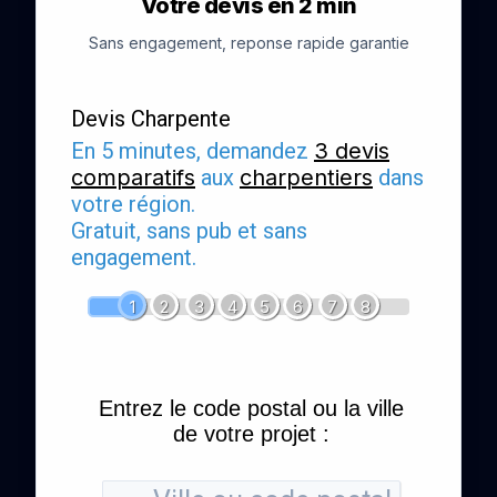
Votre devis en 2 min
Sans engagement, reponse rapide garantie
Devis Charpente
En 5 minutes, demandez
3 devis
comparatifs
aux
charpentiers
dans
votre région.
Gratuit, sans pub et sans
engagement.
1
2
3
4
5
6
7
8
Entrez le code postal ou la ville
de votre projet :