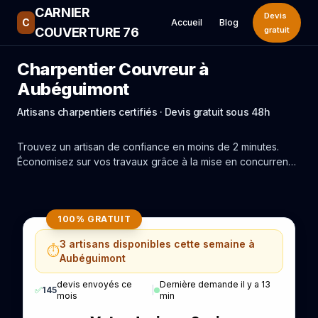
CARNIER
Devis
C
Accueil
Blog
COUVERTURE 76
gratuit
Charpentier Couvreur à
Aubéguimont
Artisans charpentiers certifiés · Devis gratuit sous 48h
Trouvez un artisan de confiance en moins de 2 minutes.
Économisez sur vos travaux grâce à la mise en concurrence
réelle des experts de Aubéguimont.
100% GRATUIT
3 artisans disponibles cette semaine à
⏱️
Aubéguimont
devis envoyés ce
Dernière demande il y a 13
✅
145
|
mois
min