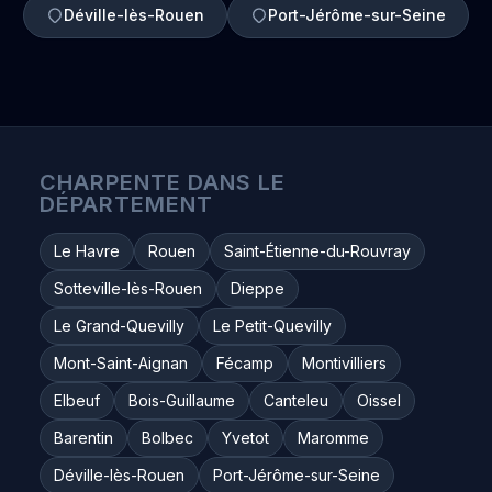
Déville-lès-Rouen
Port-Jérôme-sur-Seine
CHARPENTE DANS LE
DÉPARTEMENT
Le Havre
Rouen
Saint-Étienne-du-Rouvray
Sotteville-lès-Rouen
Dieppe
Le Grand-Quevilly
Le Petit-Quevilly
Mont-Saint-Aignan
Fécamp
Montivilliers
Elbeuf
Bois-Guillaume
Canteleu
Oissel
Barentin
Bolbec
Yvetot
Maromme
Déville-lès-Rouen
Port-Jérôme-sur-Seine