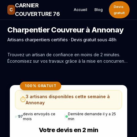
CARNIER
Devis
C
Accueil
Blog
COUVERTURE 76
gratuit
Charpentier Couvreur à Annonay
Artisans charpentiers certifiés · Devis gratuit sous 48h
Trouvez un artisan de confiance en moins de 2 minutes.
Économisez sur vos travaux grâce à la mise en concurrence
réelle des experts de Annonay.
100% GRATUIT
3 artisans disponibles cette semaine à
⏱️
Annonay
devis envoyés ce
Dernière demande il y a 25
✅
97
|
mois
min
Votre devis en 2 min