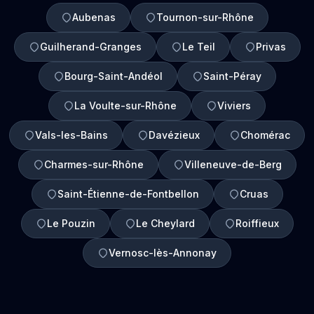
Aubenas
Tournon-sur-Rhône
Guilherand-Granges
Le Teil
Privas
Bourg-Saint-Andéol
Saint-Péray
La Voulte-sur-Rhône
Viviers
Vals-les-Bains
Davézieux
Chomérac
Charmes-sur-Rhône
Villeneuve-de-Berg
Saint-Étienne-de-Fontbellon
Cruas
Le Pouzin
Le Cheylard
Roiffieux
Vernosc-lès-Annonay