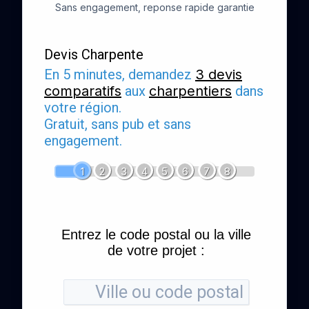
Sans engagement, reponse rapide garantie
Devis Charpente
En 5 minutes, demandez
3 devis
comparatifs
aux
charpentiers
dans
votre région.
Gratuit, sans pub et sans
engagement.
1
2
3
4
5
6
7
8
Entrez le code postal ou la ville
de votre projet :