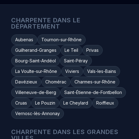
CHARPENTE DANS LE
DÉPARTEMENT
Aubenas
Tournon-sur-Rhône
Guilherand-Granges
Le Teil
Privas
Bourg-Saint-Andéol
Saint-Péray
La Voulte-sur-Rhône
Viviers
Vals-les-Bains
Davézieux
Chomérac
Charmes-sur-Rhône
Villeneuve-de-Berg
Saint-Étienne-de-Fontbellon
Cruas
Le Pouzin
Le Cheylard
Roiffieux
Vernosc-lès-Annonay
CHARPENTE DANS LES GRANDES
VILLES