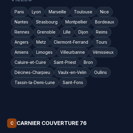
Paris
Lyon
Marseille
Toulouse
Nice
Nantes
Strasbourg
Montpellier
Bordeaux
Rennes
Grenoble
Lille
Dijon
Reims
Angers
Metz
Clermont-Ferrand
Tours
Amiens
Limoges
Villeurbanne
Vénissieux
Caluire-et-Cuire
Saint-Priest
Bron
Décines-Charpieu
Vaulx-en-Velin
Oullins
Tassin-la-Demi-Lune
Saint-Fons
CARNIER COUVERTURE 76
C