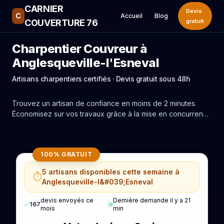
CARNIER
Devis
C
Accueil
Blog
COUVERTURE 76
gratuit
Charpentier Couvreur à
Anglesqueville-l'Esneval
Artisans charpentiers certifiés · Devis gratuit sous 48h
Trouvez un artisan de confiance en moins de 2 minutes.
Économisez sur vos travaux grâce à la mise en concurrence
réelle des experts de Anglesqueville-l'Esneval.
100% GRATUIT
5 artisans disponibles cette semaine à
⏱️
Anglesqueville-l&#039;Esneval
devis envoyés ce
Dernière demande il y a 21
✅
167
|
mois
min