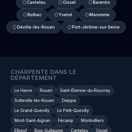
Canteleu
Oissel
Barentin
Bolbec
Yvetot
Maromme
Déville-lès-Rouen
Port-Jérôme-sur-Seine
CHARPENTE DANS LE
DÉPARTEMENT
Le Havre
Rouen
Saint-Étienne-du-Rouvray
Sotteville-lès-Rouen
Dieppe
Le Grand-Quevilly
Le Petit-Quevilly
Mont-Saint-Aignan
Fécamp
Montivilliers
Elbeuf
Bois-Guillaume
Canteleu
Oissel