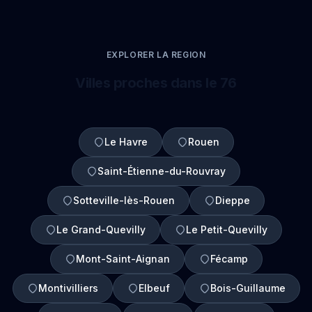
EXPLORER LA REGION
Villes proches dans le 76
Le Havre
Rouen
Saint-Étienne-du-Rouvray
Sotteville-lès-Rouen
Dieppe
Le Grand-Quevilly
Le Petit-Quevilly
Mont-Saint-Aignan
Fécamp
Montivilliers
Elbeuf
Bois-Guillaume