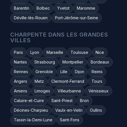
Barentin
Bolbec
Yvetot
Maromme
Déville-lès-Rouen
Port-Jérôme-sur-Seine
CHARPENTE DANS LES GRANDES
VILLES
Paris
Lyon
Marseille
Toulouse
Nice
Nantes
Strasbourg
Montpellier
Bordeaux
Rennes
Grenoble
Lille
Dijon
Reims
Angers
Metz
Clermont-Ferrand
Tours
Amiens
Limoges
Villeurbanne
Vénissieux
Caluire-et-Cuire
Saint-Priest
Bron
Décines-Charpieu
Vaulx-en-Velin
Oullins
Tassin-la-Demi-Lune
Saint-Fons