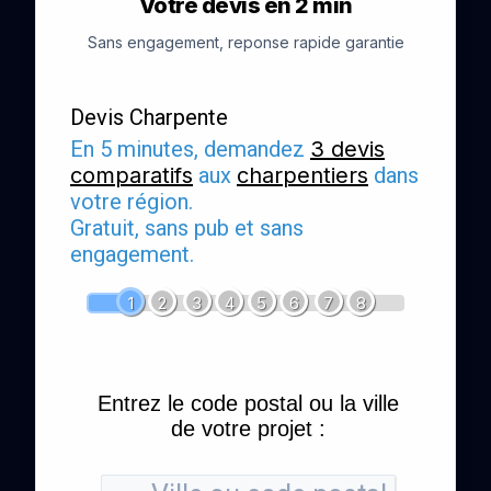
Votre devis en 2 min
Sans engagement, reponse rapide garantie
Devis Charpente
En 5 minutes, demandez
3 devis
comparatifs
aux
charpentiers
dans
votre région.
Gratuit, sans pub et sans
engagement.
1
2
3
4
5
6
7
8
Entrez le code postal ou la ville
de votre projet :