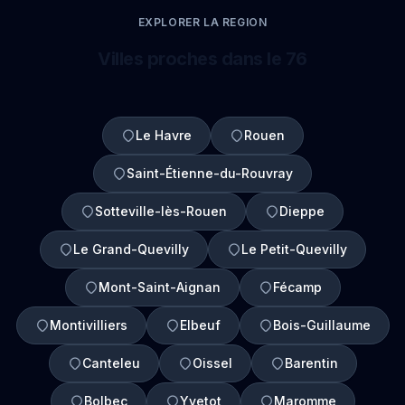
EXPLORER LA REGION
Villes proches dans le 76
Le Havre
Rouen
Saint-Étienne-du-Rouvray
Sotteville-lès-Rouen
Dieppe
Le Grand-Quevilly
Le Petit-Quevilly
Mont-Saint-Aignan
Fécamp
Montivilliers
Elbeuf
Bois-Guillaume
Canteleu
Oissel
Barentin
Bolbec
Yvetot
Maromme