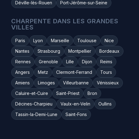
Déville-lès-Rouen
Port-Jérôme-sur-Seine
CHARPENTE DANS LES GRANDES
VILLES
Paris
Lyon
Marseille
Toulouse
Nice
Nantes
Strasbourg
Montpellier
Bordeaux
Rennes
Grenoble
Lille
Dijon
Reims
Angers
Metz
Clermont-Ferrand
Tours
Amiens
Limoges
Villeurbanne
Vénissieux
Caluire-et-Cuire
Saint-Priest
Bron
Décines-Charpieu
Vaulx-en-Velin
Oullins
Tassin-la-Demi-Lune
Saint-Fons