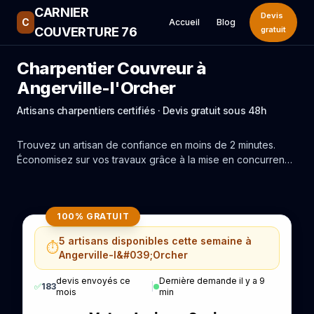
CARNIER
Devis
C
Accueil
Blog
COUVERTURE 76
gratuit
Charpentier Couvreur à
Angerville-l'Orcher
Artisans charpentiers certifiés · Devis gratuit sous 48h
Trouvez un artisan de confiance en moins de 2 minutes.
Économisez sur vos travaux grâce à la mise en concurrence
réelle des experts de Angerville-l'Orcher.
100% GRATUIT
5 artisans disponibles cette semaine à
⏱️
Angerville-l&#039;Orcher
devis envoyés ce
Dernière demande il y a 9
✅
183
|
mois
min