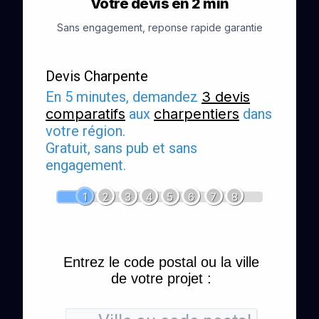
Votre devis en 2 min
Sans engagement, reponse rapide garantie
Devis Charpente
En 5 minutes, demandez
3 devis
comparatifs
aux
charpentiers
dans
votre région.
Gratuit, sans pub et sans
engagement.
1
2
3
4
5
6
7
8
Entrez le code postal ou la ville
de votre projet :